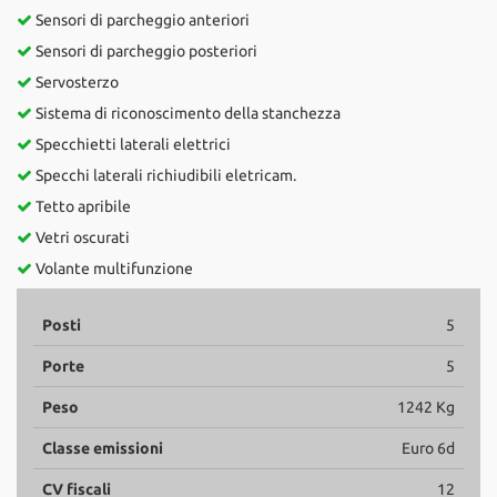
Sensori di parcheggio anteriori
Sensori di parcheggio posteriori
Servosterzo
Sistema di riconoscimento della stanchezza
Specchietti laterali elettrici
Specchi laterali richiudibili eletricam.
Tetto apribile
Vetri oscurati
Volante multifunzione
Posti
5
Porte
5
Peso
1242 Kg
Classe emissioni
Euro 6d
CV fiscali
12