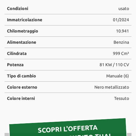
tta
ti
Condizioni
usato
Immatricolazione
01/2024
mpre
Cookie necessari
Chilometraggio
10.941
litato
Alimentazione
Benzina
Cookie delle preferenze
Cilindrata
999 Cm³
Cookie per il miglioramento dell'esperienza utente
Potenza
81 KW / 110 CV
Cookie analitici
Tipo di cambio
Manuale (6)
Colore esterno
Nero metallizzato
Cookie di marketing
Colore interni
Tessuto
Leggi
la
cookie
SCOPRI L'OFFERTA
policy