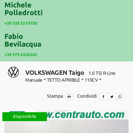
tracciamento
Michele
che
Polledrotti
NEWS
adottiamo
per
+39 338 5210750
offrire
le
Fabio
funzionalità
Bevilacqua
e
svolgere
+39 375 6336262
le
attività
di
VOLKSWAGEN Taigo
1.0 TSI R-Line
seguito
descritte.
Manuale * TETTO APRIBILE * 110CV *
Per
ottenere
Stampa
Condividi
maggiori
informazioni
sull'utilità
e
disponibile
sul
funzionamento
di