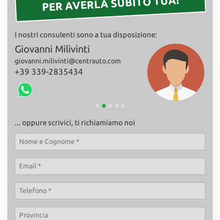
PER AVERLA SUBITO TUA!
Salva
le
impostazioni
I nostri consulenti sono a tua disposizione:
Giovanni Milivinti
Fab
giovanni.milivinti@centrauto.com
+39
+39 339-2835434
... oppure scrivici, ti richiamiamo noi