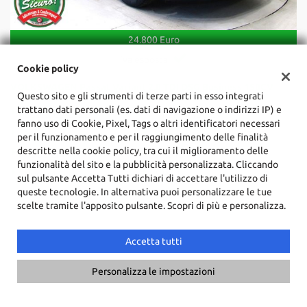
24.800 Euro
iva esposta
Cookie policy
VOLKSWAGEN Passat Variant 2.0 TDI DSG Business 150CV
Questo sito e gli strumenti di terze parti in esso integrati
trattano dati personali (es. dati di navigazione o indirizzi IP) e
Usato, 05/2022
110 KW/150 CV
fanno uso di Cookie, Pixel, Tags o altri identificatori necessari
Diesel
Cambio Automatico (7)
per il funzionamento e per il raggiungimento delle finalità
descritte nella cookie policy, tra cui il miglioramento delle
1.968 Cm³
74.910 Km
funzionalità del sito e la pubblicità personalizzata. Cliccando
Nero Metallizzato
5 Porte
sul pulsante Accetta Tutti dichiari di accettare l'utilizzo di
queste tecnologie. In alternativa puoi personalizzare le tue
ABS, Adaptive Cruise Control, Airbag, Airbag laterali, Alzacristalli
scelte tramite l'apposito pulsante. Scopri di più e personalizza.
elettrici, APPLE CAR PLAY / ANDROID AUTO, Autoradio, Autoradio
digitale, Bluetooth, Cerchi in lega, Chiusura centralizzata,
Climatizzatore automatico, 3 zone, Controllo elettronico della
Accetta tutti
corsia, Controllo trazione, Cruise Control, ESP, Fendinebbia,
Frenata d'emergenza assistita, Isofix, paddle al volante, Portellone
Personalizza le impostazioni
posteriore elettrico, Riconoscimento dei segnali stradali, Sensore
di luce, Sensori di parcheggio anteriori, Sensori di parcheggio
posteriori, Servosterzo, Navigatore satellitare, Sistema di