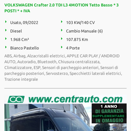
tta
VOLKSWAGEN Crafter 2.0 TDI L3 4MOTION Tetto Basso * 3
ti
POSTI * + IVA
Usato, 09/2022
103 KW/140 CV
mpre
Cookie necessari
Diesel
Cambio Manuale (6)
litato
1.968 Cm³
107.875 Km
Cookie delle preferenze
Bianco Pastello
4 Porte
ABS, Airbag, Alzacristalli elettrici, APPLE CAR PLAY / ANDROID
Cookie per il miglioramento dell'esperienza utente
AUTO, Autoradio, Bluetooth, Chiusura centralizzata,
Climatizzatore, ESP, Sensori di parcheggio anteriori, Sensori di
Cookie analitici
parcheggio posteriori, Servosterzo, Specchietti laterali elettrici,
Trazione integrale
Cookie di marketing
Leggi
la
cookie
policy