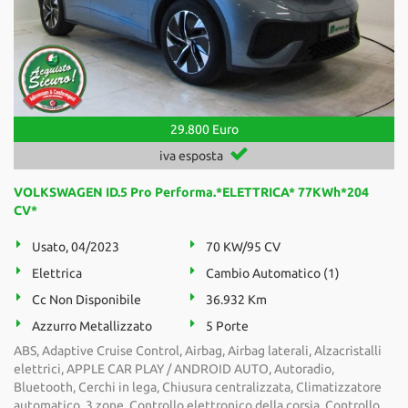
29.800 Euro
iva esposta
VOLKSWAGEN ID.5 Pro Performa.*ELETTRICA* 77KWh*204
CV*
Usato, 04/2023
70 KW/95 CV
Elettrica
Cambio Automatico (1)
Cc Non Disponibile
36.932 Km
Azzurro Metallizzato
5 Porte
ABS, Adaptive Cruise Control, Airbag, Airbag laterali, Alzacristalli
elettrici, APPLE CAR PLAY / ANDROID AUTO, Autoradio,
Bluetooth, Cerchi in lega, Chiusura centralizzata, Climatizzatore
automatico, 3 zone, Controllo elettronico della corsia, Controllo