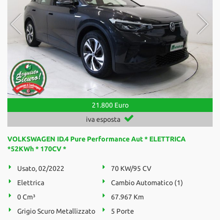
21.800 Euro
iva esposta
VOLKSWAGEN ID.4 Pure Performance Aut * ELETTRICA
*52KWh * 170CV *
Usato, 02/2022
70 KW/95 CV
Elettrica
Cambio Automatico (1)
0 Cm³
67.967 Km
Grigio Scuro Metallizzato
5 Porte