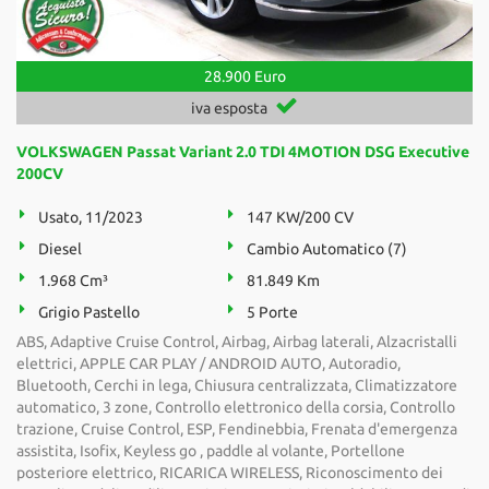
28.900 Euro
iva esposta
VOLKSWAGEN Passat Variant 2.0 TDI 4MOTION DSG Executive
200CV
Usato, 11/2023
147 KW/200 CV
Diesel
Cambio Automatico (7)
1.968 Cm³
81.849 Km
Grigio Pastello
5 Porte
ABS, Adaptive Cruise Control, Airbag, Airbag laterali, Alzacristalli
elettrici, APPLE CAR PLAY / ANDROID AUTO, Autoradio,
Bluetooth, Cerchi in lega, Chiusura centralizzata, Climatizzatore
automatico, 3 zone, Controllo elettronico della corsia, Controllo
trazione, Cruise Control, ESP, Fendinebbia, Frenata d'emergenza
assistita, Isofix, Keyless go , paddle al volante, Portellone
posteriore elettrico, RICARICA WIRELESS, Riconoscimento dei