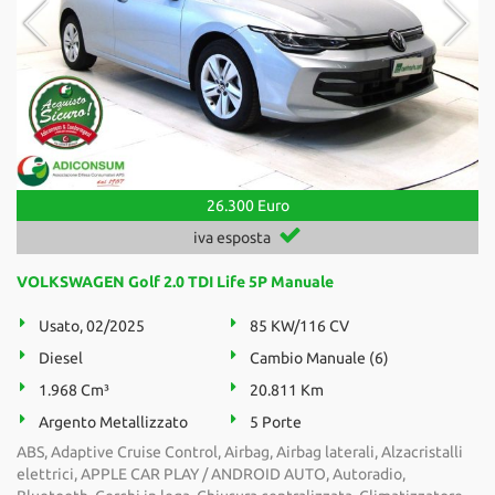
26.300 Euro
iva esposta
VOLKSWAGEN Golf 2.0 TDI Life 5P Manuale
Usato, 02/2025
85 KW/116 CV
Diesel
Cambio Manuale (6)
1.968 Cm³
20.811 Km
Argento Metallizzato
5 Porte
ABS, Adaptive Cruise Control, Airbag, Airbag laterali, Alzacristalli
elettrici, APPLE CAR PLAY / ANDROID AUTO, Autoradio,