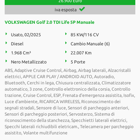
26.900 Euro
iva esposta
VOLKSWAGEN Golf 2.0 TDI Life 5P Manuale
Usato, 02/2025
85 KW/116 CV
Diesel
Cambio Manuale (6)
1.968 Cm³
22.007 Km
Nero Metallizzato
5 Porte
ABS, Adaptive Cruise Control, Airbag, Airbag laterali, Alzacristalli
elettrici, APPLE CAR PLAY / ANDROID AUTO, Autoradio,
Bluetooth, Cerchi in lega, Chiusura centralizzata, Climatizzatore
automatico, 3 zone, Controllo elettronico della corsia, Controllo
trazione, Cruise Control, ESP, Frenata d'emergenza assistita, Isofix,
Luce d'ambiente, RICARICA WIRELESS, Riconoscimento dei
segnali stradali, Sensore di luce, Sensori di parcheggio anteriori,
Sensori di parcheggio posteriori, Servosterzo, Sistema di
riconoscimento della stanchezza, Specchietti laterali elettrici,
Specchi laterali richiudibili eletricam., Telecamera per parcheggio
assistito, Volante multifunzione