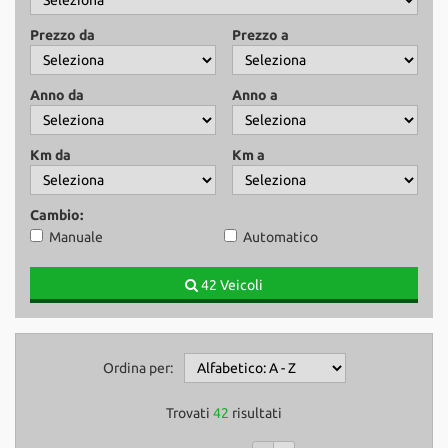
tracciamento
che
Prezzo da
Prezzo a
NEWS
adottiamo
per
offrire
Anno da
Anno a
le
funzionalità
e
Km da
Km a
svolgere
le
attività
Cambio:
di
Manuale
Automatico
seguito
descritte.
42 Veicoli
Per
ottenere
maggiori
informazioni
sull'utilità
Ordina per:
e
sul
Trovati
42
risultati
funzionamento
di