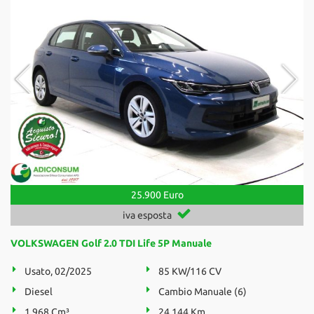
25.900 Euro
iva esposta
VOLKSWAGEN Golf 2.0 TDI Life 5P Manuale
Usato, 02/2025
85 KW/116 CV
Diesel
Cambio Manuale (6)
1.968 Cm³
24.144 Km