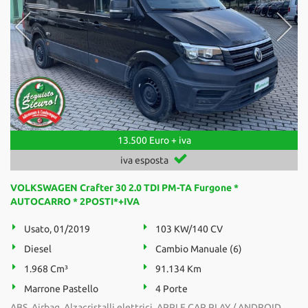
Salva
le
impostazioni
13.500 Euro + iva
iva esposta
VOLKSWAGEN Crafter 30 2.0 TDI PM-TA Furgone *
AUTOCARRO * 2POSTI*+IVA
Usato, 01/2019
103 KW/140 CV
Diesel
Cambio Manuale (6)
1.968 Cm³
91.134 Km
Marrone Pastello
4 Porte
ABS, Airbag, Alzacristalli elettrici, APPLE CAR PLAY / ANDROID