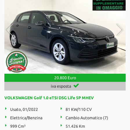
20.800 Euro
iva esposta
VOLKSWAGEN Golf 1.0 eTSI DSG Life 5P MHEV
Usato, 01/2022
81 KW/110 CV
Elettrica/Benzina
Cambio Automatico (7)
999 Cm³
51.426 Km