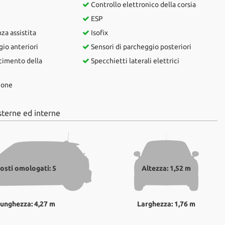
Controllo elettronico della corsia
ESP
a assistita
Isofix
io anteriori
Sensori di parcheggio posteriori
cimento della
Specchietti laterali elettrici
ione
sterne ed interne
osti omologati: 5
Altezza: 1,52 m
unghezza: 4,27 m
Larghezza: 1,76 m