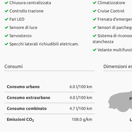
tta
Chiusura centralizzata
Climatizzatore
ti
Controllo trazione
Cruise Control
Fari LED
Frenata d'emergenz
Sensore di luce
Sensori di parchegg
mpre
Cookie necessari
Servosterzo
Sistema di riconos
litato
stanchezza
Specchi laterali richiudibili eletricam.
Cookie delle preferenze
Volante multifunz
Cookie per il miglioramento dell'esperienza utente
Consumi
Dimensioni e
Cookie analitici
Consumo urbano
6.0 l/100 km
Cookie di marketing
Consumo extraurbano
4.0 l/100 km
P
Consumo combinato
4.7 l/100 km
Emissioni CO
108.0 g/km
L
2