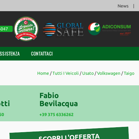
News
6047
SSISTENZA
CONTATTACI
Home
/
Tutti I Veicoli
/
Usato
/
Volkswagen
/
Taigo
Fabio
tti
Bevilacqua
50
+39 375 6336262
SCOPRI L'OFFERTA