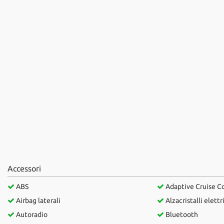
questi
strumenti
di
tracciamento
si
rimanda
alla
cookie
policy.
Puoi
rivedere
e
modificare
le
tue
scelte
Accessori
in
qualsiasi
ABS
Adaptive Cruise C
momento.
Airbag laterali
Alzacristalli elettr
Autoradio
Bluetooth