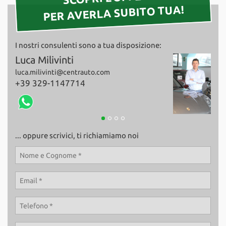
PER AVERLA SUBITO TUA!
I nostri consulenti sono a tua disposizione:
Giovanni Milivinti
Fab
giovanni.milivinti@centrauto.com
+39
+39 339-2835434
... oppure scrivici, ti richiamiamo noi