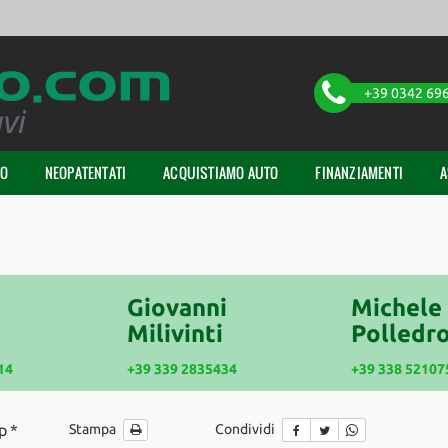
+39 0342 69
TO
NEOPATENTATI
ACQUISTIAMO AUTO
FINANZIAMENTI
A
Giovanni
Michele
Milivinti
Polledro
14
+39 339 2835434
+39 338 52107
p *
Stampa
Condividi