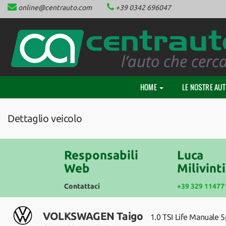
online@centrauto.com
+39 0342 696047
HOME
Le
tue
preferenze
CHI SIAMO
di
consenso
LE NOSTRE AUTO
Il
HOME
LE NOSTRE AU
seguente
NEOPATENTATI
pannello
ti
Dettaglio veicolo
consente
ACQUISTIAMO AUTO
di
esprimere
le
Responsabili
Luca
FINANZIAMENTI
tue
Web
Milivinti
preferenze
di
Contattaci
+39 329 11477
ASSISTENZA
consenso
alle
tecnologie
VOLKSWAGEN Taigo
1.0 TSI Life Manuale 5
CONTATTACI
di