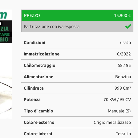
PREZZO
15.900 €
ati
disponibile
Fatturazione con iva esposta
Luca Milivinti
Condizioni
usato
luca.milivinti@centrauto.com
+39 329-1147714
Immatricolazione
10/2022
Chilometraggio
58.195
Alimentazione
Benzina
Cilindrata
999 Cm³
Potenza
70 KW / 95 CV
Tipo di cambio
Manuale (5)
Colore esterno
Grigio metallizzato
Colore interni
Tessuto