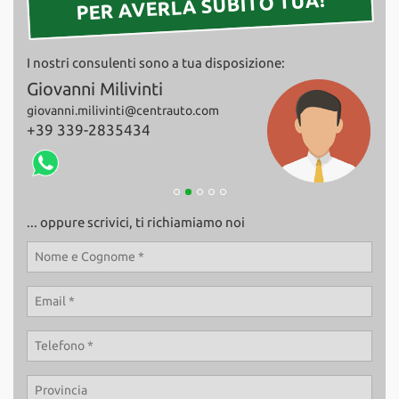
PER AVERLA SUBITO TUA!
Salva
le
impostazioni
I nostri consulenti sono a tua disposizione:
Giovanni Milivinti
Fab
giovanni.milivinti@centrauto.com
+39
+39 339-2835434
... oppure scrivici, ti richiamiamo noi