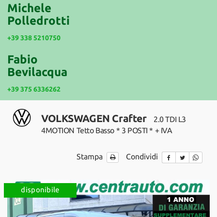
tracciamento
Michele
che
Polledrotti
NEWS
adottiamo
per
+39 338 5210750
offrire
le
Fabio
funzionalità
Bevilacqua
e
svolgere
+39 375 6336262
le
attività
di
VOLKSWAGEN Crafter
2.0 TDI L3
seguito
descritte.
4MOTION Tetto Basso * 3 POSTI * + IVA
Per
ottenere
Stampa
Condividi
maggiori
informazioni
sull'utilità
e
disponibile
sul
funzionamento
di