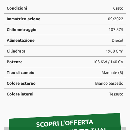
tta
ti
Condizioni
usato
Immatricolazione
09/2022
mpre
Cookie necessari
Chilometraggio
107.875
litato
Alimentazione
Diesel
Cookie delle preferenze
Cilindrata
1968 Cm³
Cookie per il miglioramento dell'esperienza utente
Potenza
103 KW / 140 CV
Cookie analitici
Tipo di cambio
Manuale (6)
Colore esterno
Bianco pastello
Cookie di marketing
Colore interni
Tessuto
Leggi
la
cookie
SCOPRI L'OFFERTA
policy