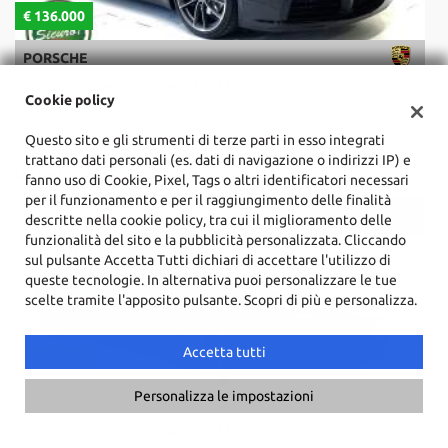
€ 136.000
€
PORSCHE
992 992 Carrera 4 Coupe' * PELLE * TETTO *
C
Cookie policy
Questo sito e gli strumenti di terze parti in esso integrati
trattano dati personali (es. dati di navigazione o indirizzi IP) e
Ultimi arrivi
fanno uso di Cookie, Pixel, Tags o altri identificatori necessari
per il funzionamento e per il raggiungimento delle finalità
descritte nella cookie policy, tra cui il miglioramento delle
funzionalità del sito e la pubblicità personalizzata. Cliccando
sul pulsante Accetta Tutti dichiari di accettare l'utilizzo di
queste tecnologie. In alternativa puoi personalizzare le tue
scelte tramite l'apposito pulsante. Scopri di più e personalizza.
Accetta tutti
€ 136.000
€
Chiama
Contatta un consulente
Personalizza le impostazioni
PORSCHE
992 992 Carrera 4 Coupe' * PELLE * TETTO *
C