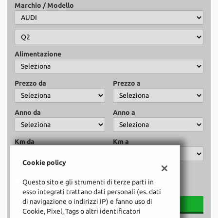
tracciamento
Marchio / Modello
che
NEWS
adottiamo
per
offrire
le
Alimentazione
funzionalità
e
svolgere
Prezzo da
Prezzo a
le
attività
di
Anno da
Anno a
seguito
descritte.
Per
Km da
Km a
ottenere
maggiori
Cookie policy
informazioni
Cambio:
sull'utilità
Manuale
Automatico
Questo sito e gli strumenti di terze parti in
e
esso integrati trattano dati personali (es. dati
sul
di navigazione o indirizzi IP) e fanno uso di
1 Veicolo
funzionamento
Cookie, Pixel, Tags o altri identificatori
di