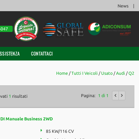
News
6047
SSISTENZA
CONTATTACI
Home
/
Tutti I Veicoli
/
Usato
/
Audi
/
Q2
Pagina:
1 di 1
ovati
1
risultati
TDI Manuale Business 2WD
85 KW/116 CV