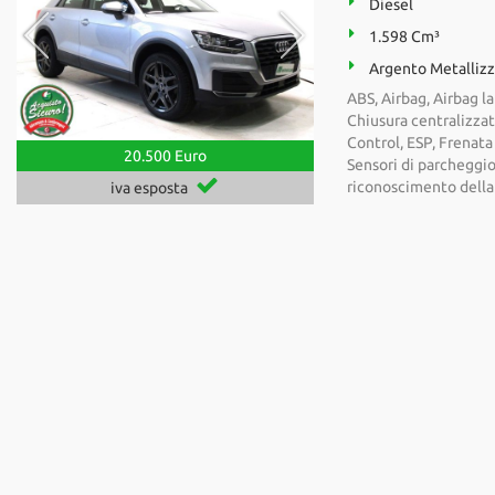
Diesel
1.598 Cm³
Argento Metalliz
ABS, Airbag, Airbag lat
Chiusura centralizzat
Control, ESP, Frenata 
20.500 Euro
Sensori di parcheggio
riconoscimento della 
iva esposta