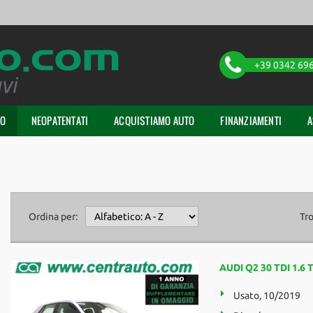
+39 0342 69
TO
NEOPATENTATI
ACQUISTIAMO AUTO
FINANZIAMENTI
A
Ordina per:
Tr
AUDI Q2 30 TDI 1.6 
Usato, 10/2019