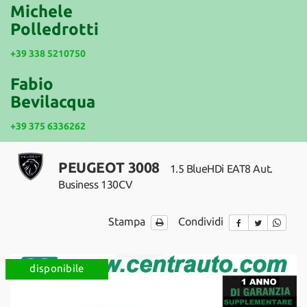
tracciamento
Michele
che
Polledrotti
NEWS
adottiamo
per
+39 338 5210750
offrire
le
Fabio
funzionalità
Bevilacqua
e
svolgere
+39 375 6336262
le
attività
di
PEUGEOT 3008
1.5 BlueHDi EAT8 Aut.
seguito
descritte.
Business 130CV
Per
ottenere
Stampa
Condividi
maggiori
informazioni
sull'utilità
e
disponibile
sul
funzionamento
di