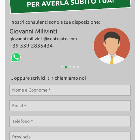
PER AVERLA SUBITO TUA!
Salva
le
impostazioni
I nostri consulenti sono a tua disposizione:
Giovanni Milivinti
Fab
giovanni.milivinti@centrauto.com
+39
+39 339-2835434
... oppure scrivici, ti richiamiamo noi