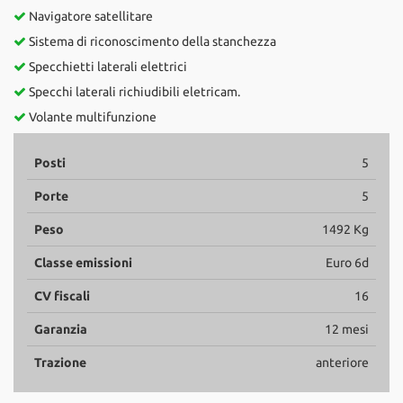
Navigatore satellitare
Sistema di riconoscimento della stanchezza
Specchietti laterali elettrici
Specchi laterali richiudibili eletricam.
Volante multifunzione
Posti
5
Porte
5
Peso
1492 Kg
Classe emissioni
Euro 6d
CV fiscali
16
Garanzia
12 mesi
Trazione
anteriore