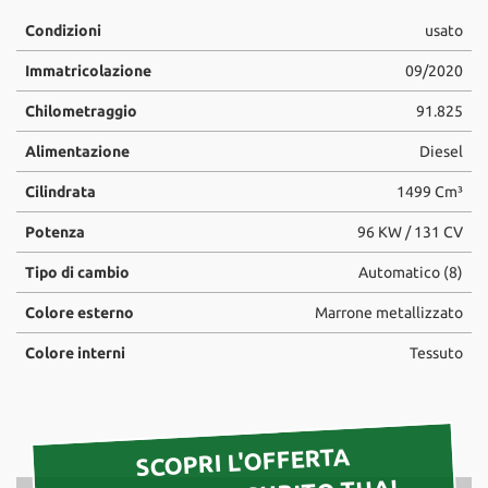
tta
ti
Condizioni
usato
Immatricolazione
09/2020
mpre
Cookie necessari
Chilometraggio
91.825
litato
Alimentazione
Diesel
Cookie delle preferenze
Cilindrata
1499 Cm³
Cookie per il miglioramento dell'esperienza utente
Potenza
96 KW / 131 CV
Cookie analitici
Tipo di cambio
Automatico (8)
Colore esterno
Marrone metallizzato
Cookie di marketing
Colore interni
Tessuto
Leggi
la
cookie
SCOPRI L'OFFERTA
policy