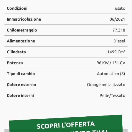
tta
ti
Condizioni
usato
Immatricolazione
06/2021
mpre
Cookie necessari
Chilometraggio
77.318
litato
Alimentazione
Diesel
Cookie delle preferenze
Cilindrata
1499 Cm³
Cookie per il miglioramento dell'esperienza utente
Potenza
96 KW / 131 CV
Cookie analitici
Tipo di cambio
Automatico (8)
Colore esterno
Orange metallizzato
Cookie di marketing
Colore interni
Pelle/Tessuto
Leggi
la
cookie
SCOPRI L'OFFERTA
policy