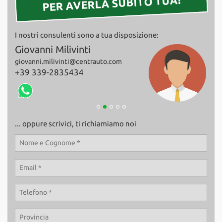
PER AVERLA SUBITO TUA!
Salva
le
impostazioni
I nostri consulenti sono a tua disposizione:
Giovanni Milivinti
Fab
giovanni.milivinti@centrauto.com
+39
+39 339-2835434
... oppure scrivici, ti richiamiamo noi