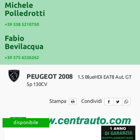
tracciamento
Michele
che
Polledrotti
NEWS
adottiamo
per
+39 338 5210750
offrire
le
Fabio
funzionalità
Bevilacqua
e
svolgere
+39 375 6336262
le
attività
di
PEUGEOT 2008
1.5 BlueHDi EAT8 Aut. GT
seguito
descritte.
5p 130CV
Per
ottenere
Stampa
Condividi
maggiori
informazioni
sull'utilità
e
disponibile
sul
funzionamento
di