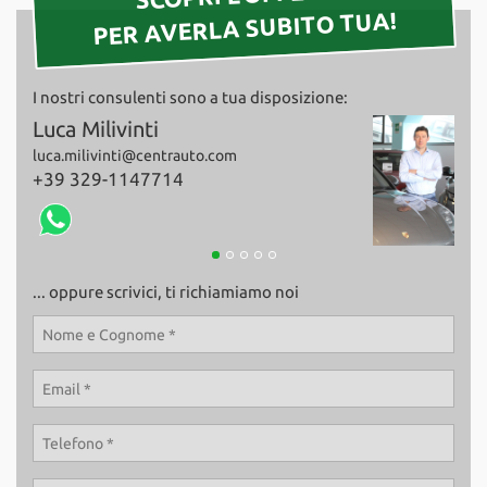
PER AVERLA SUBITO TUA!
I nostri consulenti sono a tua disposizione:
Giovanni Milivinti
Fab
giovanni.milivinti@centrauto.com
+39
+39 339-2835434
... oppure scrivici, ti richiamiamo noi