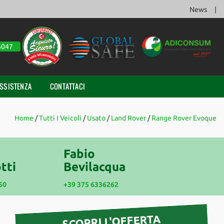
News
6047
SSISTENZA
CONTATTACI
Home
/
Tutti I Veicoli
/
Usato
/
Land Rover
/
Range Rover Evoque
Fabio
tti
Bevilacqua
50
+39 375 6336262
SCOPRI L'OFFERTA