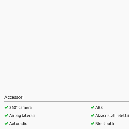
questi
strumenti
di
tracciamento
si
rimanda
alla
cookie
policy.
Puoi
rivedere
e
modificare
le
tue
scelte
Accessori
in
qualsiasi
360° camera
ABS
momento.
Airbag laterali
Alzacristalli elettr
Autoradio
Bluetooth