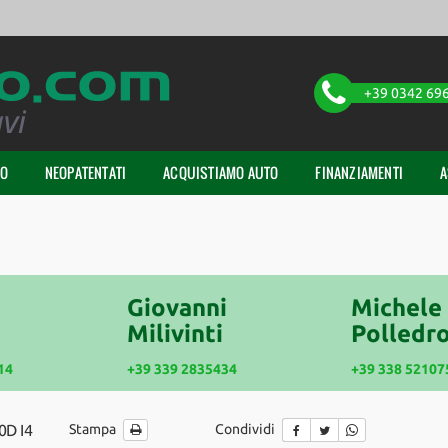
+39 0342 69
TO
NEOPATENTATI
ACQUISTIAMO AUTO
FINANZIAMENTI
A
Giovanni
Michele
Milivinti
Polledro
14
+39 339 2835434
+39 338 52107
0D I4
Stampa
Condividi