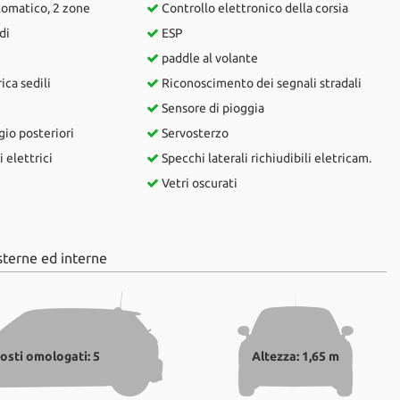
tomatico, 2 zone
Controllo elettronico della corsia
di
ESP
paddle al volante
ca sedili
Riconoscimento dei segnali stradali
Sensore di pioggia
gio posteriori
Servosterzo
 elettrici
Specchi laterali richiudibili eletricam.
Vetri oscurati
sterne ed interne
osti omologati: 5
Altezza: 1,65 m