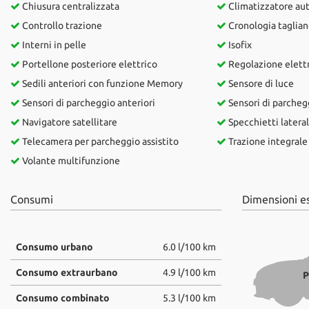
tta
Chiusura centralizzata
Climatizzatore au
ti
Controllo trazione
Cronologia taglian
Interni in pelle
Isofix
Portellone posteriore elettrico
Regolazione elettri
mpre
Cookie necessari
Sedili anteriori con funzione Memory
Sensore di luce
litato
Sensori di parcheggio anteriori
Sensori di parcheg
Cookie delle preferenze
Navigatore satellitare
Specchietti laterali
Telecamera per parcheggio assistito
Trazione integrale
Cookie per il miglioramento dell'esperienza utente
Volante multifunzione
Cookie analitici
Consumi
Dimensioni e
Cookie di marketing
Consumo urbano
6.0 l/100 km
Consumo extraurbano
4.9 l/100 km
P
Consumo combinato
5.3 l/100 km