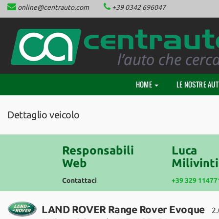
online@centrauto.com
+39 0342 696047
HOME
Le
tue
preferenze
CHI SIAMO
di
consenso
LE NOSTRE AUTO
Il
HOME
LE NOSTRE AU
seguente
NEOPATENTATI
pannello
ti
Dettaglio veicolo
consente
ACQUISTIAMO AUTO
di
esprimere
le
Responsabili
Luca
FINANZIAMENTI
tue
Web
Milivinti
preferenze
di
Contattaci
+39 329 11477
ASSISTENZA
consenso
alle
tecnologie
LAND ROVER Range Rover Evoque
2.
CONTATTACI
di