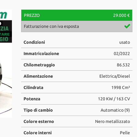
PREZZO
29.000 €
Fatturazione con iva esposta
Luca Milivinti
Condizioni
usato
luca.milivinti@centrauto.com
+39 329-1147714
Immatricolazione
02/2022
Chilometraggio
86.532
Alimentazione
Elettrica/Diesel
Cilindrata
1998 Cm³
Potenza
120 KW / 163 CV
Tipo di cambio
Automatico (9)
Colore esterno
Nero metallizzato
Colore interni
Pelle