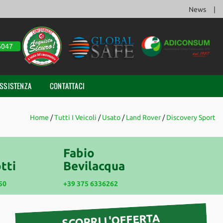
News
6047
SSISTENZA
CONTATTACI
Home
/
Tutti I Veicoli
/
Usato
/
Land Rover
/
Discovery Sport
Fabio
tti
Bevilacqua
50
+39 375 6336262
SCOPRI L'OFFERTA