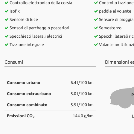
tta
Controllo elettronico della corsia
Controllo trazione
ti
Isofix
paddle al volante
Sensore di luce
Sensore di pioggia
Sensori di parcheggio posteriori
Servosterzo
mpre
Cookie necessari
Specchietti laterali elettrici
Specchi laterali ric
litato
Trazione integrale
Volante multifunz
Cookie delle preferenze
Consumi
Dimensioni e
Cookie per il miglioramento dell'esperienza utente
Cookie analitici
Consumo urbano
6.4 l/100 km
Cookie di marketing
Consumo extraurbano
5.0 l/100 km
P
Consumo combinato
5.5 l/100 km
Emissioni CO
144.0 g/km
L
2