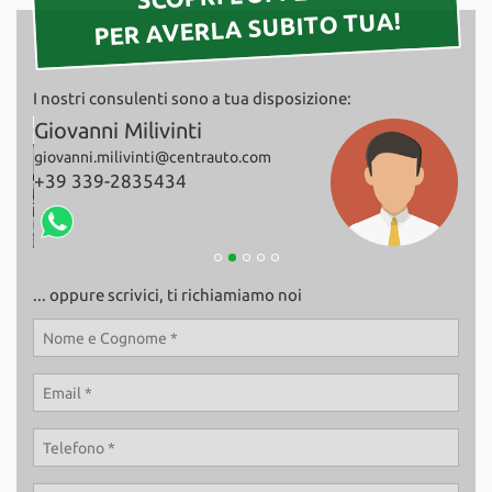
PER AVERLA SUBITO TUA!
I nostri consulenti sono a tua disposizione:
Giovanni Milivinti
Fab
giovanni.milivinti@centrauto.com
+39
+39 339-2835434
... oppure scrivici, ti richiamiamo noi