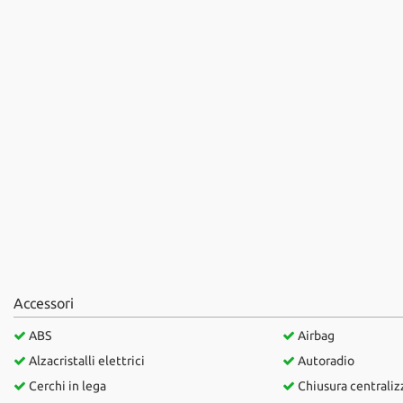
questi
strumenti
di
tracciamento
si
rimanda
alla
cookie
policy.
Puoi
rivedere
e
modificare
le
tue
scelte
Accessori
in
qualsiasi
ABS
Airbag
momento.
Alzacristalli elettrici
Autoradio
Cerchi in lega
Chiusura centraliz