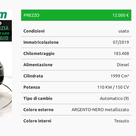
PREZZO
12.000 €
Condizioni
usato
Luca Milivinti
Immatricolazione
07/2019
luca.milivinti@centrauto.com
+39 329-1147714
Chilometraggio
183.408
Alimentazione
Diesel
Cilindrata
1999 Cm³
Potenza
110 KW / 150 CV
Tipo di cambio
Automatico (9)
Colore esterno
ARGENTO-NERO metallizzato
Colore interni
Tessuto