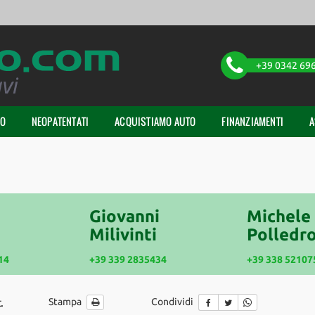
+39 0342 69
TO
NEOPATENTATI
ACQUISTIAMO AUTO
FINANZIAMENTI
A
Giovanni
Michele
Milivinti
Polledro
14
+39 339 2835434
+39 338 52107
.
Stampa
Condividi