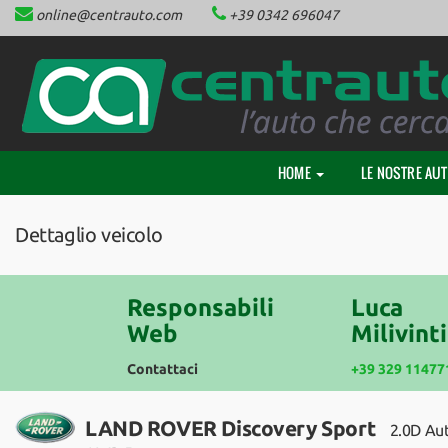
online@centrauto.com
+39 0342 696047
HOME
Le
tue
preferenze
CHI SIAMO
di
consenso
LE NOSTRE AUTO
Il
HOME
LE NOSTRE AU
seguente
NEOPATENTATI
pannello
ti
Dettaglio veicolo
consente
ACQUISTIAMO AUTO
di
esprimere
le
Responsabili
Luca
FINANZIAMENTI
tue
Web
Milivinti
preferenze
di
Contattaci
+39 329 11477
ASSISTENZA
consenso
alle
tecnologie
LAND ROVER Discovery Sport
2.0D Aut
CONTATTACI
di