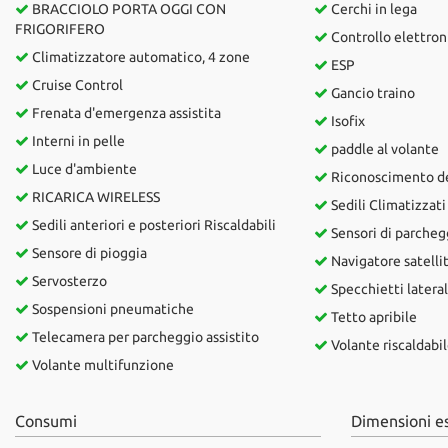
tta
BRACCIOLO PORTA OGGI CON
Cerchi in lega
ti
FRIGORIFERO
Controllo elettroni
Climatizzatore automatico, 4 zone
ESP
Cruise Control
Gancio traino
mpre
Cookie necessari
Frenata d'emergenza assistita
Isofix
litato
Interni in pelle
paddle al volante
Cookie delle preferenze
Luce d'ambiente
Riconoscimento dei
RICARICA WIRELESS
Sedili Climatizzati
Cookie per il miglioramento dell'esperienza utente
Sedili anteriori e posteriori Riscaldabili
Sensori di parchegg
Sensore di pioggia
Cookie analitici
Navigatore satelli
Servosterzo
Specchietti laterali
Cookie di marketing
Sospensioni pneumatiche
Tetto apribile
Telecamera per parcheggio assistito
Volante riscaldabi
Volante multifunzione
Consumi
Dimensioni e