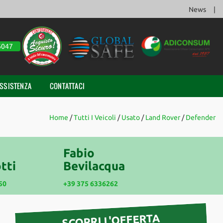
News
6047
SSISTENZA
CONTATTACI
Home
/
Tutti I Veicoli
/
Usato
/
Land Rover
/
Defender
Fabio
tti
Bevilacqua
50
+39 375 6336262
SCOPRI L'OFFERTA