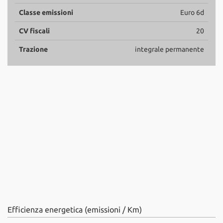
Classe emissioni
Euro 6d
CV fiscali
20
Trazione
integrale permanente
Efficienza energetica (emissioni / Km)