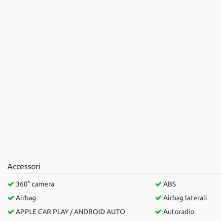
questi
strumenti
di
tracciamento
si
rimanda
alla
cookie
policy.
Puoi
rivedere
e
modificare
le
tue
scelte
Accessori
in
qualsiasi
360° camera
ABS
momento.
Airbag
Airbag laterali
APPLE CAR PLAY / ANDROID AUTO
Autoradio