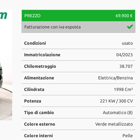
PREZZO
69.900 €
Fatturazione con iva esposta
Luca Milivinti
Condizioni
usato
luca.milivinti@centrauto.com
+39 329-1147714
Immatricolazione
04/2023
Chilometraggio
38.707
Alimentazione
Elettrica/Benzina
Cilindrata
1998 Cm³
Potenza
221 KW / 300 CV
Tipo di cambio
Automatico (8)
Colore esterno
Verde metallizzato
Colore interni
Pelle