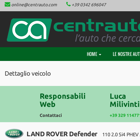
online@centrauto.com
+39 0342 696047
HOME
Le
tue
preferenze
CHI SIAMO
di
consenso
LE NOSTRE AUTO
Il
HOME
LE NOSTRE AU
seguente
NEOPATENTATI
pannello
ti
Dettaglio veicolo
consente
ACQUISTIAMO AUTO
di
esprimere
le
Responsabili
Luca
FINANZIAMENTI
tue
Web
Milivinti
preferenze
di
Contattaci
+39 329 11477
ASSISTENZA
consenso
alle
tecnologie
LAND ROVER Defender
110 2.0 Si4 PHE
CONTATTACI
di