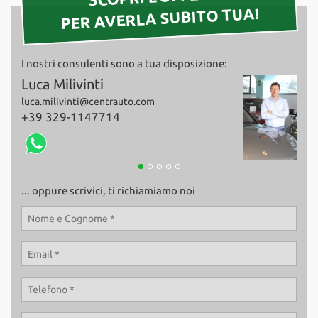
PER AVERLA SUBITO TUA!
I nostri consulenti sono a tua disposizione:
Giovanni Milivinti
Fab
giovanni.milivinti@centrauto.com
+39
+39 339-2835434
... oppure scrivici, ti richiamiamo noi