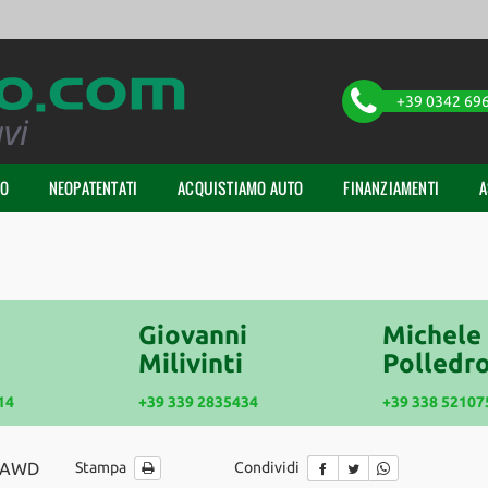
+39 0342 69
TO
NEOPATENTATI
ACQUISTIAMO AUTO
FINANZIAMENTI
A
Giovanni
Michele
Milivinti
Polledro
14
+39 339 2835434
+39 338 52107
V AWD
Stampa
Condividi