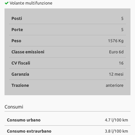
Volante multifunzione
Posti
5
Porte
5
Peso
1576 Kg
Classe emissioni
Euro 6d
CV fiscali
16
Garanzia
12 mesi
Trazione
anteriore
Consumi
Consumo urbano
4.7 l/100 km
Consumo extraurbano
3.8 l/100 km