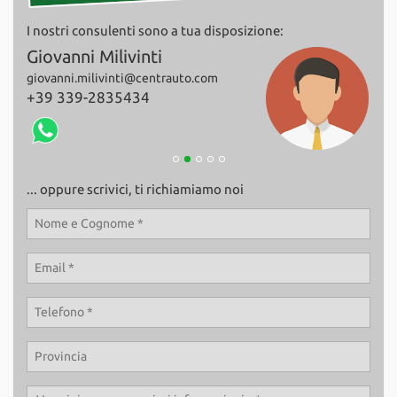
Salva
I nostri consulenti sono a tua disposizione:
le
impostazioni
Giovanni Milivinti
Fab
giovanni.milivinti@centrauto.com
+39
+39 339-2835434
... oppure scrivici, ti richiamiamo noi