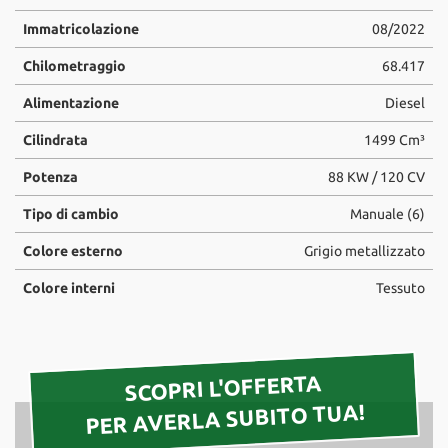
tta
ti
Immatricolazione
08/2022
Chilometraggio
68.417
mpre
Cookie necessari
Alimentazione
Diesel
litato
Cilindrata
1499 Cm³
Cookie delle preferenze
Potenza
88 KW / 120 CV
Cookie per il miglioramento dell'esperienza utente
Tipo di cambio
Manuale (6)
Cookie analitici
Colore esterno
Grigio metallizzato
Colore interni
Tessuto
Cookie di marketing
Leggi
la
SCOPRI L'OFFERTA
cookie
PER AVERLA SUBITO TUA!
policy