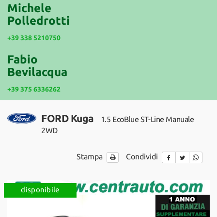
tracciamento
Michele
che
Polledrotti
NEWS
adottiamo
per
+39 338 5210750
offrire
le
Fabio
funzionalità
Bevilacqua
e
svolgere
+39 375 6336262
le
attività
di
FORD Kuga
1.5 EcoBlue ST-Line Manuale
seguito
descritte.
2WD
Per
ottenere
Stampa
Condividi
maggiori
informazioni
sull'utilità
e
disponibile
sul
funzionamento
di