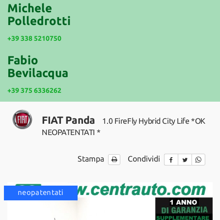
tracciamento
Michele
che
Polledrotti
NEWS
adottiamo
per
+39 338 5210750
offrire
le
Fabio
funzionalità
Bevilacqua
e
svolgere
+39 375 6336262
le
attività
di
FIAT Panda
1.0 FireFly Hybrid City Life *OK
seguito
descritte.
NEOPATENTATI *
Per
ottenere
Stampa
Condividi
maggiori
informazioni
sull'utilità
e
disponibile
neopatentati
disponib
sul
funzionamento
di