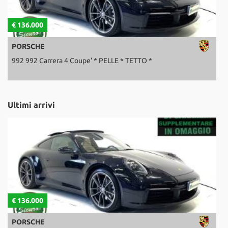
€ 136.000
€
PORSCHE
992 992 Carrera 4 Coupe' * PELLE * TETTO *
C
Ultimi arrivi
€ 136.000
€
PORSCHE