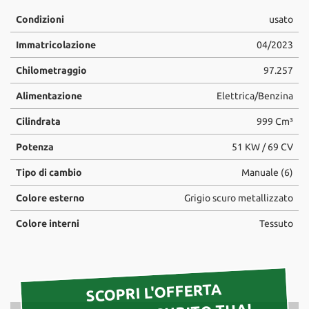
tta
ti
Condizioni
usato
Immatricolazione
04/2023
mpre
Cookie necessari
Chilometraggio
97.257
litato
Alimentazione
Elettrica/Benzina
Cookie delle preferenze
Cilindrata
999 Cm³
Cookie per il miglioramento dell'esperienza utente
Potenza
51 KW / 69 CV
Cookie analitici
Tipo di cambio
Manuale (6)
Colore esterno
Grigio scuro metallizzato
Cookie di marketing
Colore interni
Tessuto
Leggi
la
cookie
SCOPRI L'OFFERTA
policy