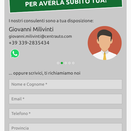
PER AVERLA SUBITO TUA!
Salva
le
impostazioni
I nostri consulenti sono a tua disposizione:
Giovanni Milivinti
Fab
giovanni.milivinti@centrauto.com
+39
+39 339-2835434
... oppure scrivici, ti richiamiamo noi