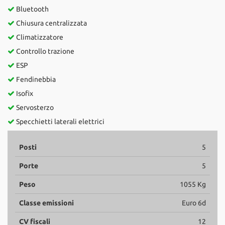
Bluetooth
Chiusura centralizzata
Climatizzatore
Controllo trazione
ESP
Fendinebbia
Isofix
Servosterzo
Specchietti laterali elettrici
Posti
5
Porte
5
Peso
1055 Kg
Classe emissioni
Euro 6d
CV fiscali
12