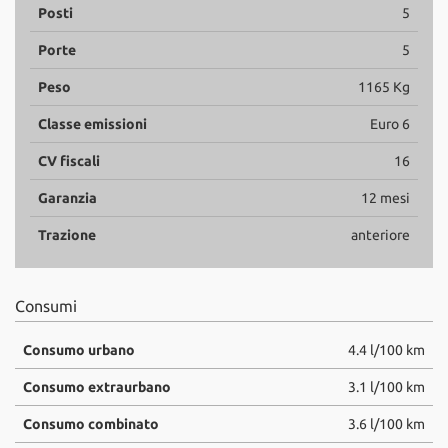
Posti
5
Porte
5
Peso
1165 Kg
Classe emissioni
Euro 6
CV fiscali
16
Garanzia
12 mesi
Trazione
anteriore
Consumi
Consumo urbano
4.4 l/100 km
Consumo extraurbano
3.1 l/100 km
Consumo combinato
3.6 l/100 km