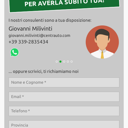
PER AVERLA SUBITO TUA!
Salva
le
impostazioni
I nostri consulenti sono a tua disposizione:
Giovanni Milivinti
Fab
giovanni.milivinti@centrauto.com
+39
+39 339-2835434
... oppure scrivici, ti richiamiamo noi