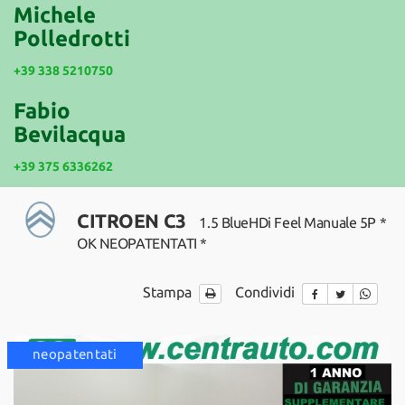
tracciamento
Michele
che
Polledrotti
NEWS
adottiamo
per
+39 338 5210750
offrire
le
Fabio
funzionalità
Bevilacqua
e
svolgere
+39 375 6336262
le
attività
di
CITROEN C3
1.5 BlueHDi Feel Manuale 5P *
seguito
descritte.
OK NEOPATENTATI *
Per
ottenere
Stampa
Condividi
maggiori
informazioni
sull'utilità
e
disponibile
neopatentati
disponib
sul
funzionamento
di