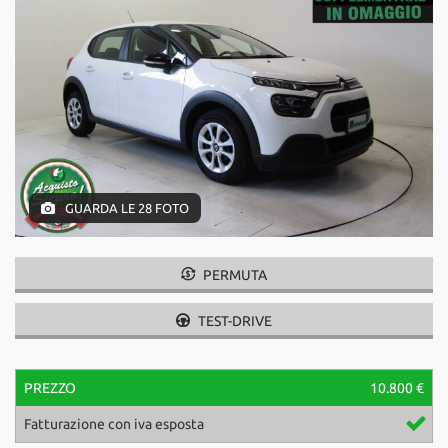
questi
strumenti
di
tracciamento
si
rimanda
alla
cookie
policy.
Puoi
GUARDA LE 28 FOTO
rivedere
e
modificare
PERMUTA
le
tue
scelte
TEST-DRIVE
in
qualsiasi
momento.
PREZZO
10.800 €
Fatturazione con iva esposta