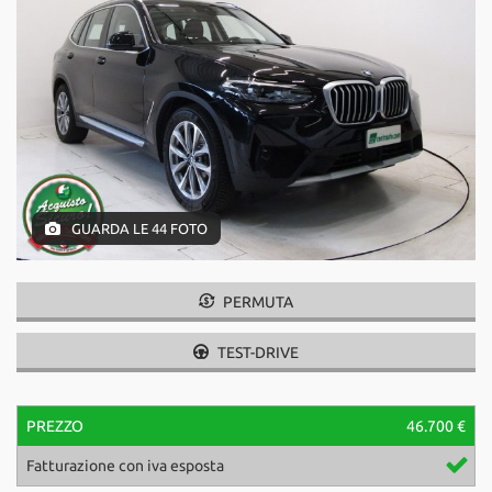
questi
strumenti
di
tracciamento
si
rimanda
alla
cookie
policy.
Puoi
GUARDA LE 44 FOTO
rivedere
e
modificare
PERMUTA
le
tue
scelte
TEST-DRIVE
in
qualsiasi
momento.
PREZZO
46.700 €
Fatturazione con iva esposta