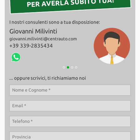
PER AVERLA SUBITO TUA!
Salva
le
impostazioni
I nostri consulenti sono a tua disposizione:
Fabio Bevilacqua
Pat
+39 375 6336262
patr
+39
... oppure scrivici, ti richiamiamo noi