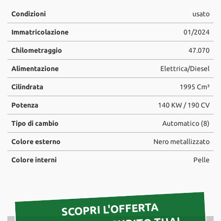
tta
ti
Condizioni
usato
Immatricolazione
01/2024
mpre
Cookie necessari
Chilometraggio
47.070
litato
Alimentazione
Elettrica/Diesel
Cookie delle preferenze
Cilindrata
1995 Cm³
Cookie per il miglioramento dell'esperienza utente
Potenza
140 KW / 190 CV
Cookie analitici
Tipo di cambio
Automatico (8)
Colore esterno
Nero metallizzato
Cookie di marketing
Colore interni
Pelle
Leggi
la
cookie
SCOPRI L'OFFERTA
policy