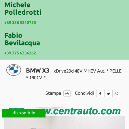
tracciamento
Michele
che
Polledrotti
NEWS
adottiamo
per
+39 338 5210750
offrire
le
Fabio
funzionalità
Bevilacqua
e
svolgere
+39 375 6336262
le
attività
di
BMW X3
xDrive20d 48V MHEV Aut. * PELLE
seguito
descritte.
* 190CV *
Per
ottenere
Stampa
Condividi
maggiori
informazioni
sull'utilità
e
disponibile
sul
funzionamento
di